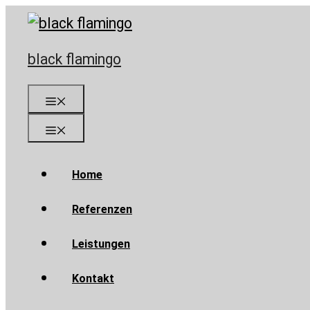
Skip
to
content
black flamingo
Menu
Menu
Home
Referenzen
Leistungen
Kontakt