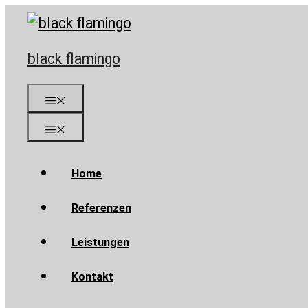
Skip
to
content
black flamingo
Menu
Menu
Home
Referenzen
Leistungen
Kontakt