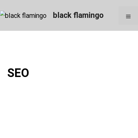
Skip
to
black flamingo
M
content
SEO